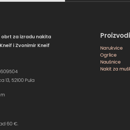
Proizvod
 obrt za izradu nakita
 Kneif i Zvonimir Kneif
Narukvice
Ogrlice
Naušnice
Nakit za muš
4609504
a 13, 52100 Pula
om
ad 60 €.