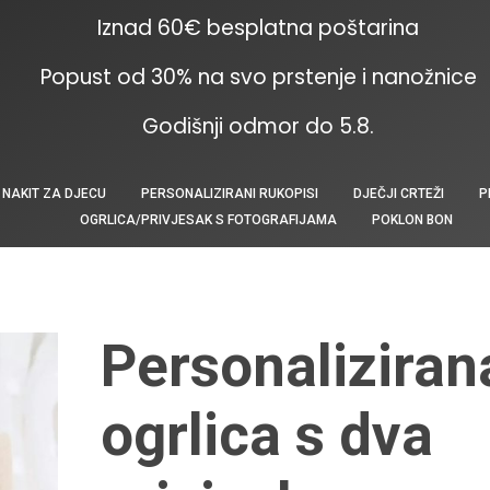
Iznad 60€ besplatna poštarina
Popust od 30% na svo prstenje i nanožnice
Godišnji odmor do 5.8.
NAKIT ZA DJECU
PERSONALIZIRANI RUKOPISI
DJEČJI CRTEŽI
P
OGRLICA/PRIVJESAK S FOTOGRAFIJAMA
POKLON BON
Personaliziran
ogrlica s dva