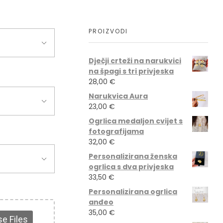
PROIZVODI
Dječji crteži na narukvici
na špagi s tri privjeska
28,00
€
Narukvica Aura
23,00
€
Ogrlica medaljon cvijet s
fotografijama
32,00
€
Personalizirana ženska
ogrlica s dva privjeska
33,50
€
Personalizirana ogrlica
anđeo
35,00
€
e Files