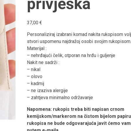
privjeska
37,00
€
Personaliziraj izabrani komad nakita rukopisom vol
stvori uspomenu najdražoj osobi svojim rukopisom
Materijal :
– nehrđajući čelik, otporan na hrđu i guljenje
Nakit ne sadrži :
– nikal
– olovo
– kadmij
– ne izaziva alergije
– zahtjeva minimalno održavanje
Napomena: rukopis treba biti napisan crnom
kemijskom/markerom na čistom bijelom papiru.
rukopisa ne bude odgovarajuća javit ćemo vam
putem e-maila.