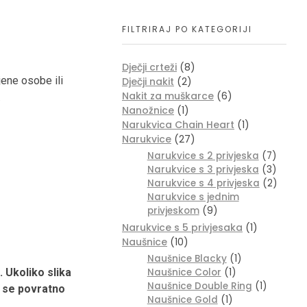
FILTRIRAJ PO KATEGORIJI
Dječji crteži
(8)
jene osobe ili
Dječji nakit
(2)
Nakit za muškarce
(6)
.
Nanožnice
(1)
Narukvica Chain Heart
(1)
Narukvice
(27)
Narukvice s 2 privjeska
(7)
Narukvice s 3 privjeska
(3)
Narukvice s 4 privjeska
(2)
Narukvice s jednim
privjeskom
(9)
Narukvice s 5 privjesaka
(1)
Naušnice
(10)
Naušnice Blacky
(1)
 Ukoliko slika
Naušnice Color
(1)
Naušnice Double Ring
(1)
 se povratno
Naušnice Gold
(1)