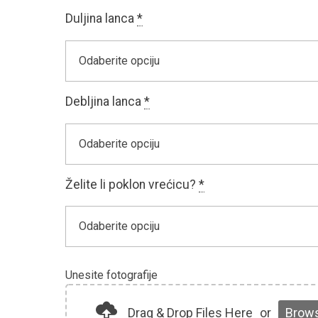
Duljina lanca
*
Debljina lanca
*
Želite li poklon vrećicu?
*
Unesite fotografije
Drag & Drop Files Here
or
Brows