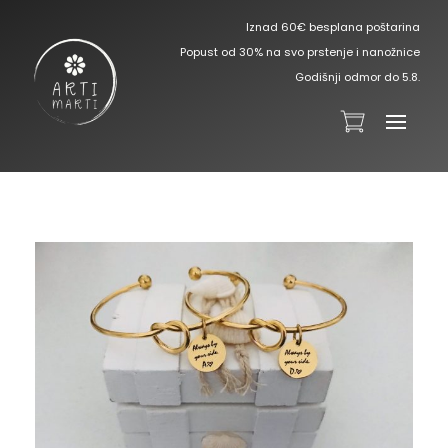
Iznad 60€ besplana poštarina
Popust od 30% na svo prstenje i nanožnice
Godišnji odmor do 5.8.
Arti Marti
Izrada unikatnog nakita po želji