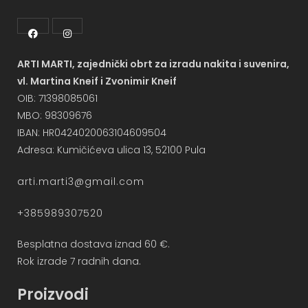
ARTI MARTI, zajednički obrt za izradu nakita i suvenira,
vl. Martina Kneif i Zvonimir Kneif
OIB: 71398085061
MBO: 98309676
IBAN: HR0424020063104609504
Adresa: Kumičićeva ulica 13, 52100 Pula
arti.marti3@gmail.com
+385989307520
Besplatna dostava iznad 60 €.
Rok izrade 7 radnih dana.
Proizvodi