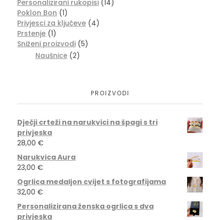
Personalizirani rukopisi
(14)
Poklon Bon
(1)
Privjesci za ključeve
(4)
Prstenje
(1)
Sniženi proizvodi
(5)
Naušnice
(2)
PROIZVODI
Dječji crteži na narukvici na špagi s tri
privjeska
28,00
€
Narukvica Aura
23,00
€
Ogrlica medaljon cvijet s fotografijama
32,00
€
Personalizirana ženska ogrlica s dva
privjeska