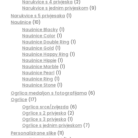
Narukvice s 4 privjeska
(2)
Narukvice s jednim privjeskom
(9)
Narukvice s 5 privjesaka
(1)
Naušnice
(10)
Naušnice Blacky
(1)
Naušnice Color
(1)
Naušnice Double Ring
(1)
Naušnice Gold
(1)
Naušnice Happy Ring
(1)
Naušnice Hippie
(1)
Naušnice Marble
(1)
Naušnice Pearl
(1)
Naušnice Ring
(1)
Naušnice Stone
(1)
Ogrlica medaljon s fotografijama
(6)
Ogrlice
(17)
Ogrlica srce/zvijezda
(6)
Ogrlice s 2 privjeska
(2)
Ogrlice s 3 privjeska
(1)
Ogrlice s jednim privjeskom
(7)
Personalizirane slike
(11)